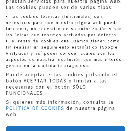
prestan servicios para nuestra página web.
Las cookies pueden ser de varios tipos:
las cookies técnicas (funcionales) son
necesarias para que nuestra página web pueda
funcionar, no necesitan de su autorización y son
las únicas que tenemos activadas por defecto.
Quejas:
quejas@eljusticiadearagon.es
el resto de cookies que usamos tienen como
fin realizar un seguimiento estadístico (Google
Información general:
Analytics) y así poder conocer cuales son los
informacion@eljusticiadearagon.es
aspectos de nuestra Institución que más interés
genera en la ciudadanía aragonesa.
Teléfonos:
900 210 210
/
976 399 354
Puede aceptar estas cookies pulsando el
botón ACEPTAR TODAS o limitar a las
necesarias con el botón SÓLO
FUNCIONALES
Si quieres más información, consulta la
POLÍTICA DE COOKIES
de nuestra página
Aviso legal
|
Política de privacidad
|
web.
Protección de Datos
|
Declaración de
accesibilidad
|
Perfil del Contratante
|
Política de cookies
|
Mapa web