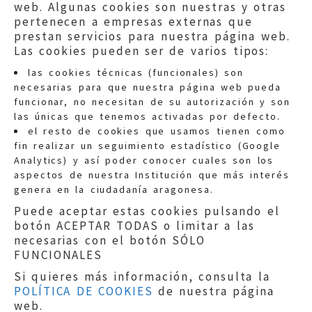
web. Algunas cookies son nuestras y otras
pertenecen a empresas externas que
prestan servicios para nuestra página web.
Las cookies pueden ser de varios tipos:
las cookies técnicas (funcionales) son
necesarias para que nuestra página web pueda
funcionar, no necesitan de su autorización y son
las únicas que tenemos activadas por defecto.
Quejas:
quejas@eljusticiadearagon.es
el resto de cookies que usamos tienen como
fin realizar un seguimiento estadístico (Google
Información general:
Analytics) y así poder conocer cuales son los
informacion@eljusticiadearagon.es
aspectos de nuestra Institución que más interés
genera en la ciudadanía aragonesa.
Teléfonos:
900 210 210
/
976 399 354
Puede aceptar estas cookies pulsando el
botón ACEPTAR TODAS o limitar a las
necesarias con el botón SÓLO
FUNCIONALES
Si quieres más información, consulta la
POLÍTICA DE COOKIES
de nuestra página
Aviso legal
|
Política de privacidad
|
web.