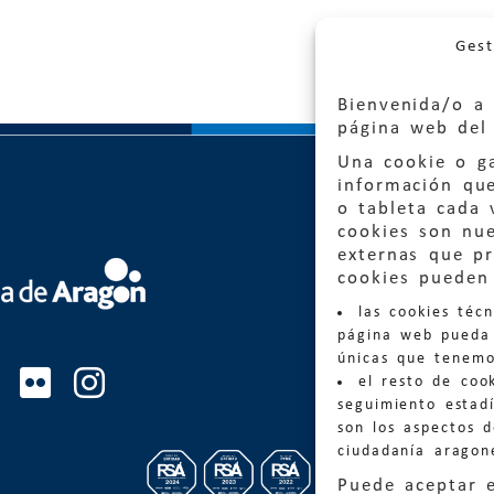
Gest
Bienvenida/o a 
página web del 
Una cookie o ga
información qu
o tableta cada 
cookies son nu
externas que pr
Quejas
cookies pueden 
las cookies téc
Informa
página web pueda 
informacio
únicas que tenemo
el resto de coo
Teléfon
seguimiento estadí
son los aspectos 
ciudadanía aragon
Puede aceptar 