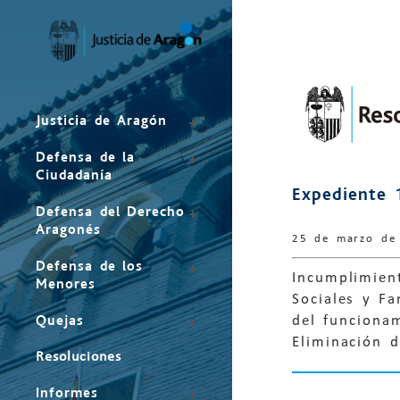
Mapa
del
sitio
Justicia de Aragón
Defensa de la
Ciudadanía
Expediente 
Defensa del Derecho
Aragonés
25 de marzo de
Defensa de los
Incumplimien
Menores
Sociales y F
Quejas
del funciona
Eliminación d
Resoluciones
Informes