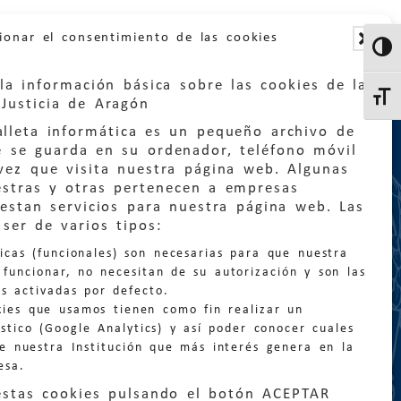
ionar el consentimiento de las cookies
Altern
la información básica sobre las cookies de la
Altern
Justicia de Aragón
lleta informática es un pequeño archivo de
e se guarda en su ordenador, teléfono móvil
vez que visita nuestra página web. Algunas
estras y otras pertenecen a empresas
estan servicios para nuestra página web. Las
:
quejas@eljusticiadearagon.es
ser de varios tipos:
nicas (funcionales) son necesarias para que nuestra
ción general:
funcionar, no necesitan de su autorización y son las
n@eljusticiadearagon.es
s activadas por defecto.
kies que usamos tienen como fin realizar un
os:
900 210 210
/
976 399 354
stico (Google Analytics) y así poder conocer cuales
de nuestra Institución que más interés genera en la
esa.
estas cookies pulsando el botón ACEPTAR