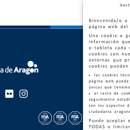
Gest
Bienvenida/o a 
página web del 
Una cookie o ga
información qu
o tableta cada 
cookies son nu
externas que pr
Quejas
cookies pueden 
las cookies téc
Informa
página web pueda 
informacio
únicas que tenemo
el resto de coo
Teléfon
seguimiento estadí
son los aspectos 
ciudadanía aragon
Puede aceptar 
TODAS o limitar