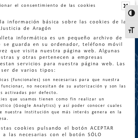
ionar el consentimiento de las cookies
Altern
la información básica sobre las cookies de la
Justicia de Aragón
Altern
lleta informática es un pequeño archivo de
e se guarda en su ordenador, teléfono móvil
vez que visita nuestra página web. Algunas
estras y otras pertenecen a empresas
estan servicios para nuestra página web. Las
:
quejas@eljusticiadearagon.es
ser de varios tipos:
nicas (funcionales) son necesarias para que nuestra
ción general:
funcionar, no necesitan de su autorización y son las
n@eljusticiadearagon.es
s activadas por defecto.
kies que usamos tienen como fin realizar un
os:
900 210 210
/
976 399 354
stico (Google Analytics) y así poder conocer cuales
de nuestra Institución que más interés genera en la
esa.
estas cookies pulsando el botón ACEPTAR
 a las necesarias con el botón SÓLO