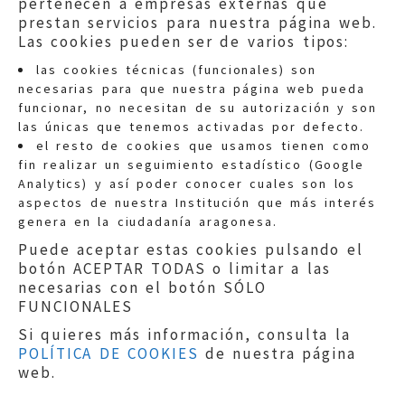
pertenecen a empresas externas que
prestan servicios para nuestra página web.
Las cookies pueden ser de varios tipos:
las cookies técnicas (funcionales) son
necesarias para que nuestra página web pueda
funcionar, no necesitan de su autorización y son
las únicas que tenemos activadas por defecto.
Quejas:
quejas@eljusticiadearagon.es
el resto de cookies que usamos tienen como
fin realizar un seguimiento estadístico (Google
Información general:
Analytics) y así poder conocer cuales son los
informacion@eljusticiadearagon.es
aspectos de nuestra Institución que más interés
genera en la ciudadanía aragonesa.
Teléfonos:
900 210 210
/
976 399 354
Puede aceptar estas cookies pulsando el
botón ACEPTAR TODAS o limitar a las
necesarias con el botón SÓLO
FUNCIONALES
Si quieres más información, consulta la
POLÍTICA DE COOKIES
de nuestra página
Aviso legal
|
Política de privacidad
|
web.
Protección de Datos
|
Declaración de
accesibilidad
|
Perfil del Contratante
|