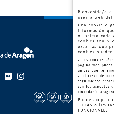
Bienvenida/o a 
página web del 
Una cookie o ga
información qu
o tableta cada 
cookies son nu
externas que pr
Quejas
cookies pueden 
las cookies téc
Informa
página web pueda 
informacio
únicas que tenemo
el resto de coo
Teléfon
seguimiento estadí
son los aspectos 
ciudadanía aragon
Puede aceptar 
TODAS o limitar
FUNCIONALES