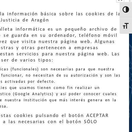
Altern
la información básica sobre las cookies de la
Justicia de Aragón
Altern
lleta informática es un pequeño archivo de
e se guarda en su ordenador, teléfono móvil
vez que visita nuestra página web. Algunas
estras y otras pertenecen a empresas
estan servicios para nuestra página web. Las
:
quejas@eljusticiadearagon.es
ser de varios tipos:
nicas (funcionales) son necesarias para que nuestra
ción general:
funcionar, no necesitan de su autorización y son las
n@eljusticiadearagon.es
s activadas por defecto.
kies que usamos tienen como fin realizar un
os:
900 210 210
/
976 399 354
stico (Google Analytics) y así poder conocer cuales
de nuestra Institución que más interés genera en la
esa.
estas cookies pulsando el botón ACEPTAR
 a las necesarias con el botón SÓLO