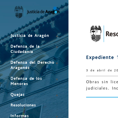
Mapa
del
sitio
Justicia de Aragón
Defensa de la
Ciudadanía
Expediente 
Defensa del Derecho
Aragonés
3 de abril de 2
Defensa de los
Obras sin lic
Menores
judiciales. I
Quejas
Resoluciones
Informes