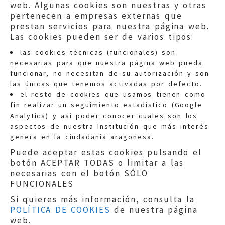
web. Algunas cookies son nuestras y otras
pertenecen a empresas externas que
prestan servicios para nuestra página web.
Las cookies pueden ser de varios tipos:
las cookies técnicas (funcionales) son
necesarias para que nuestra página web pueda
funcionar, no necesitan de su autorización y son
las únicas que tenemos activadas por defecto.
Quejas:
quejas@eljusticiadearagon.es
el resto de cookies que usamos tienen como
fin realizar un seguimiento estadístico (Google
Información general:
Analytics) y así poder conocer cuales son los
informacion@eljusticiadearagon.es
aspectos de nuestra Institución que más interés
genera en la ciudadanía aragonesa.
Teléfonos:
900 210 210
/
976 399 354
Puede aceptar estas cookies pulsando el
botón ACEPTAR TODAS o limitar a las
necesarias con el botón SÓLO
FUNCIONALES
Si quieres más información, consulta la
POLÍTICA DE COOKIES
de nuestra página
Aviso legal
|
Política de privacidad
|
web.