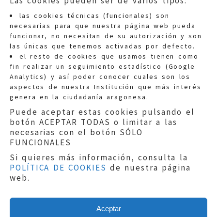
Las cookies pueden ser de varios tipos:
las cookies técnicas (funcionales) son
necesarias para que nuestra página web pueda
funcionar, no necesitan de su autorización y son
las únicas que tenemos activadas por defecto.
Quejas:
quejas@eljusticiadearagon.es
el resto de cookies que usamos tienen como
fin realizar un seguimiento estadístico (Google
Información general:
Analytics) y así poder conocer cuales son los
informacion@eljusticiadearagon.es
aspectos de nuestra Institución que más interés
genera en la ciudadanía aragonesa.
Teléfonos:
900 210 210
/
976 399 354
Puede aceptar estas cookies pulsando el
botón ACEPTAR TODAS o limitar a las
necesarias con el botón SÓLO
FUNCIONALES
Si quieres más información, consulta la
POLÍTICA DE COOKIES
de nuestra página
Aviso legal
|
Política de privacidad
|
web.
Protección de Datos
|
Declaración de
accesibilidad
|
Perfil del Contratante
|
Política de cookies
|
Mapa web
Aceptar