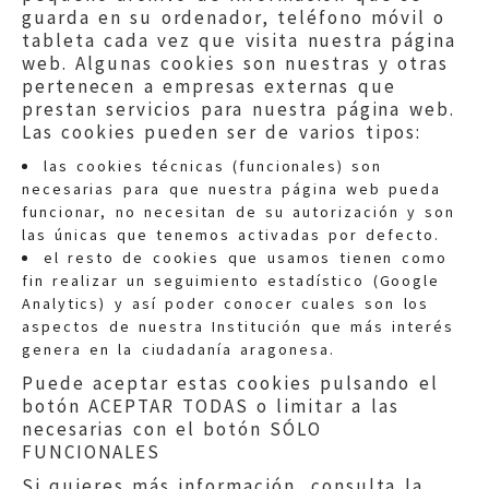
guarda en su ordenador, teléfono móvil o
tableta cada vez que visita nuestra página
web. Algunas cookies son nuestras y otras
pertenecen a empresas externas que
prestan servicios para nuestra página web.
Las cookies pueden ser de varios tipos:
las cookies técnicas (funcionales) son
necesarias para que nuestra página web pueda
funcionar, no necesitan de su autorización y son
las únicas que tenemos activadas por defecto.
Quejas:
quejas@eljusticiadearagon.es
el resto de cookies que usamos tienen como
fin realizar un seguimiento estadístico (Google
Información general:
Analytics) y así poder conocer cuales son los
informacion@eljusticiadearagon.es
aspectos de nuestra Institución que más interés
genera en la ciudadanía aragonesa.
Teléfonos:
900 210 210
/
976 399 354
Puede aceptar estas cookies pulsando el
botón ACEPTAR TODAS o limitar a las
necesarias con el botón SÓLO
FUNCIONALES
Si quieres más información, consulta la