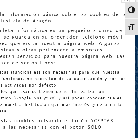
Altern
la información básica sobre las cookies de la
Justicia de Aragón
Altern
lleta informática es un pequeño archivo de
e se guarda en su ordenador, teléfono móvil
vez que visita nuestra página web. Algunas
estras y otras pertenecen a empresas
estan servicios para nuestra página web. Las
:
quejas@eljusticiadearagon.es
ser de varios tipos:
nicas (funcionales) son necesarias para que nuestra
ción general:
funcionar, no necesitan de su autorización y son las
n@eljusticiadearagon.es
s activadas por defecto.
kies que usamos tienen como fin realizar un
os:
900 210 210
/
976 399 354
stico (Google Analytics) y así poder conocer cuales
de nuestra Institución que más interés genera en la
esa.
estas cookies pulsando el botón ACEPTAR
 a las necesarias con el botón SÓLO