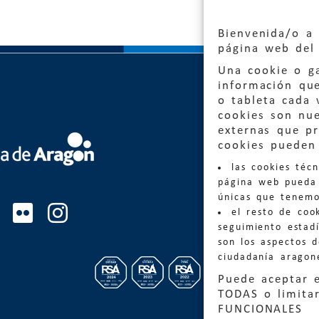
Bienvenida/o a 
página web del 
Una cookie o ga
información qu
o tableta cada 
cookies son nu
externas que pr
Quejas
cookies pueden 
las cookies téc
Informa
página web pueda 
informacio
únicas que tenemo
el resto de coo
Teléfon
seguimiento estadí
son los aspectos 
ciudadanía aragon
Puede aceptar 
TODAS o limitar
FUNCIONALES