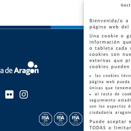
Gest
Bienvenida/o a 
página web del 
Una cookie o ga
información qu
o tableta cada 
cookies son nu
externas que pr
Quejas
cookies pueden 
las cookies téc
Informa
página web pueda 
informacio
únicas que tenemo
el resto de coo
Teléfon
seguimiento estadí
son los aspectos 
ciudadanía aragon
Puede aceptar 
TODAS o limitar