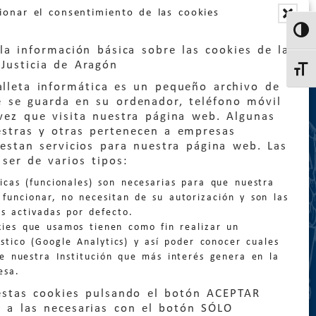
ionar el consentimiento de las cookies
Altern
la información básica sobre las cookies de la
Justicia de Aragón
Altern
lleta informática es un pequeño archivo de
e se guarda en su ordenador, teléfono móvil
vez que visita nuestra página web. Algunas
estras y otras pertenecen a empresas
estan servicios para nuestra página web. Las
:
quejas@eljusticiadearagon.es
ser de varios tipos:
nicas (funcionales) son necesarias para que nuestra
ción general:
funcionar, no necesitan de su autorización y son las
n@eljusticiadearagon.es
s activadas por defecto.
kies que usamos tienen como fin realizar un
os:
900 210 210
/
976 399 354
stico (Google Analytics) y así poder conocer cuales
de nuestra Institución que más interés genera en la
esa.
estas cookies pulsando el botón ACEPTAR
 a las necesarias con el botón SÓLO