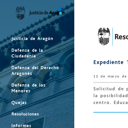
Mapa
del
sitio
Justicia de Aragón
Defensa de la
Ciudadanía
Expediente 
Defensa del Derecho
Aragonés
12 de marzo de
Defensa de los
Solicitud de 
Menores
la posibilid
Quejas
centro. Educ
Resoluciones
Informes