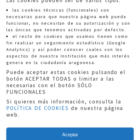
Las cookies pueden ser de varios tipos:
las cookies técnicas (funcionales) son
necesarias para que nuestra página web pueda
funcionar, no necesitan de su autorización y son
las únicas que tenemos activadas por defecto.
Quejas:
quejas@eljusticiadearagon.es
el resto de cookies que usamos tienen como
fin realizar un seguimiento estadístico (Google
Información general:
Analytics) y así poder conocer cuales son los
informacion@eljusticiadearagon.es
aspectos de nuestra Institución que más interés
genera en la ciudadanía aragonesa.
Teléfonos:
900 210 210
/
976 399 354
Puede aceptar estas cookies pulsando el
botón ACEPTAR TODAS o limitar a las
necesarias con el botón SÓLO
FUNCIONALES
Si quieres más información, consulta la
POLÍTICA DE COOKIES
de nuestra página
Aviso legal
|
Política de privacidad
|
web.
Protección de Datos
|
Declaración de
accesibilidad
|
Perfil del Contratante
|
Política de cookies
|
Mapa web
Aceptar