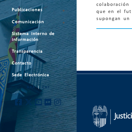
colaboración 
Publicaciones
que en el fut
supongan un 
Comunicación
Sistema interno de
información
Transparencia
Contacto
Sede Electrónica
ARA
|
CAT