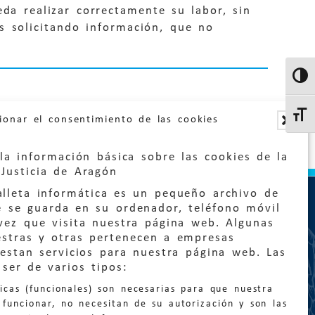
da realizar correctamente su labor, sin
s solicitando información, que no
Altern
Altern
ionar el consentimiento de las cookies
la información básica sobre las cookies de la
Justicia de Aragón
lleta informática es un pequeño archivo de
e se guarda en su ordenador, teléfono móvil
vez que visita nuestra página web. Algunas
estras y otras pertenecen a empresas
estan servicios para nuestra página web. Las
:
quejas@eljusticiadearagon.es
ser de varios tipos:
nicas (funcionales) son necesarias para que nuestra
ción general:
funcionar, no necesitan de su autorización y son las
n@eljusticiadearagon.es