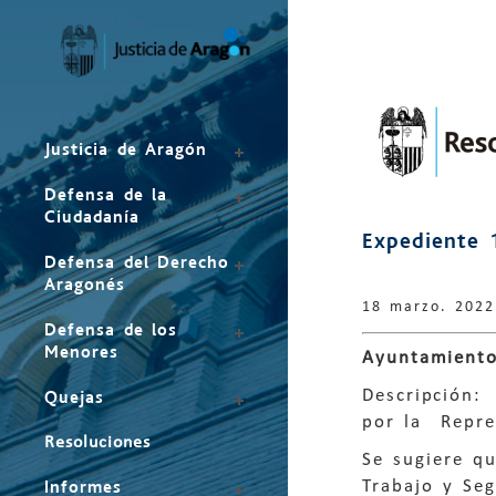
Mapa
del
sitio
Justicia de Aragón
Defensa de la
Ciudadanía
Expediente 
Defensa del Derecho
Aragonés
18 marzo. 2022
Defensa de los
Menores
Ayuntamient
Descripción:
Quejas
por la Repre
Resoluciones
Se sugiere q
Trabajo y Seg
Informes