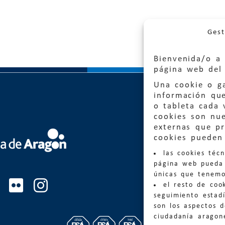
Gest
Bienvenida/o a 
página web del 
Una cookie o ga
información qu
o tableta cada 
cookies son nu
externas que pr
Quejas
cookies pueden 
las cookies téc
Informa
página web pueda 
informacio
únicas que tenemo
el resto de coo
Teléfon
seguimiento estadí
son los aspectos 
ciudadanía aragon