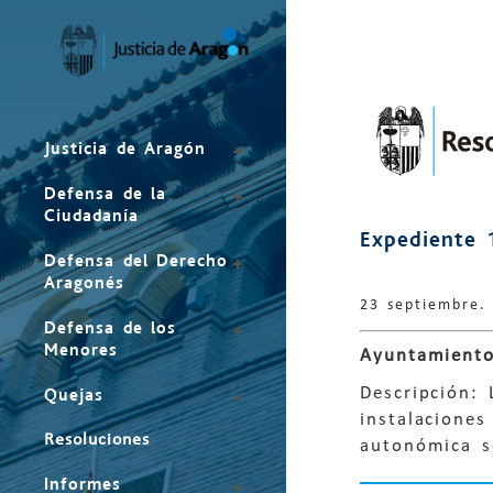
Mapa
del
sitio
Justicia de Aragón
Defensa de la
Ciudadanía
Expediente 
Defensa del Derecho
Aragonés
23 septiembre.
Defensa de los
Menores
Ayuntamiento
Descripción:
Quejas
instalacion
Resoluciones
autonómica so
Informes