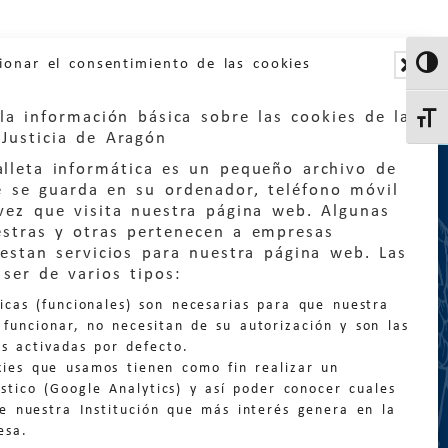
ionar el consentimiento de las cookies
Altern
la información básica sobre las cookies de la
Altern
Justicia de Aragón
lleta informática es un pequeño archivo de
e se guarda en su ordenador, teléfono móvil
vez que visita nuestra página web. Algunas
estras y otras pertenecen a empresas
estan servicios para nuestra página web. Las
:
quejas@eljusticiadearagon.es
ser de varios tipos:
nicas (funcionales) son necesarias para que nuestra
ción general:
funcionar, no necesitan de su autorización y son las
n@eljusticiadearagon.es
s activadas por defecto.
kies que usamos tienen como fin realizar un
os:
900 210 210
/
976 399 354
stico (Google Analytics) y así poder conocer cuales
de nuestra Institución que más interés genera en la
esa.