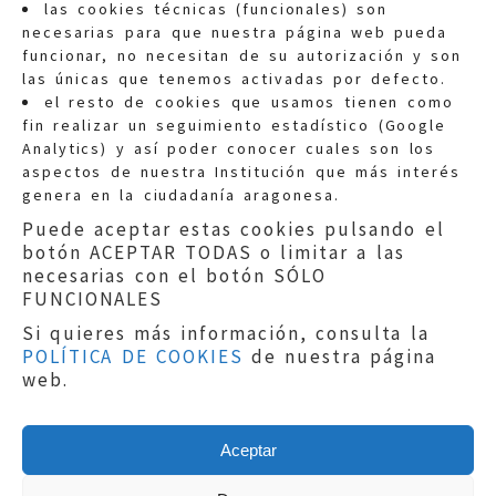
las cookies técnicas (funcionales) son
necesarias para que nuestra página web pueda
funcionar, no necesitan de su autorización y son
las únicas que tenemos activadas por defecto.
Quejas:
quejas@eljusticiadearagon.es
el resto de cookies que usamos tienen como
fin realizar un seguimiento estadístico (Google
Información general:
Analytics) y así poder conocer cuales son los
informacion@eljusticiadearagon.es
aspectos de nuestra Institución que más interés
genera en la ciudadanía aragonesa.
Teléfonos:
900 210 210
/
976 399 354
Puede aceptar estas cookies pulsando el
botón ACEPTAR TODAS o limitar a las
necesarias con el botón SÓLO
FUNCIONALES
Si quieres más información, consulta la
POLÍTICA DE COOKIES
de nuestra página
Aviso legal
|
Política de privacidad
|
web.
Protección de Datos
|
Declaración de
accesibilidad
|
Perfil del Contratante
|
Política de cookies
|
Mapa web
Aceptar
Copyright © 2019
El Justicia de Aragón
|