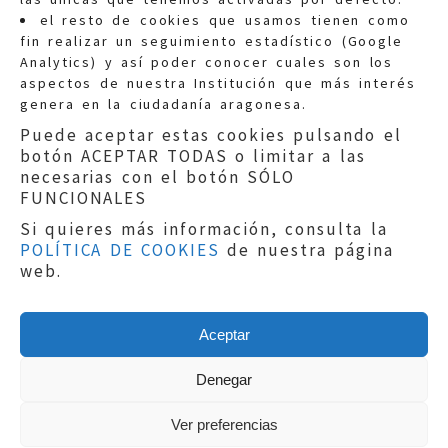
Quejas:
quejas@eljusticiadearagon.es
el resto de cookies que usamos tienen como
fin realizar un seguimiento estadístico (Google
Información general:
Analytics) y así poder conocer cuales son los
informacion@eljusticiadearagon.es
aspectos de nuestra Institución que más interés
genera en la ciudadanía aragonesa.
Teléfonos:
900 210 210
/
976 399 354
Puede aceptar estas cookies pulsando el
botón ACEPTAR TODAS o limitar a las
necesarias con el botón SÓLO
FUNCIONALES
Si quieres más información, consulta la
POLÍTICA DE COOKIES
de nuestra página
Aviso legal
|
Política de privacidad
|
web.
Protección de Datos
|
Declaración de
accesibilidad
|
Perfil del Contratante
|
Política de cookies
|
Mapa web
Aceptar
Copyright © 2019
El Justicia de Aragón
|
Desarrollo:
Sephor Consulting
Denegar
Ver preferencias