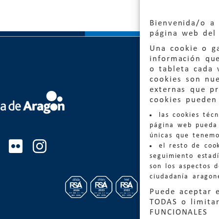
Bienvenida/o a 
página web del 
Una cookie o ga
información qu
o tableta cada 
cookies son nu
externas que pr
Quejas
cookies pueden 
las cookies téc
Informa
página web pueda 
informacio
únicas que tenemo
el resto de coo
Teléfon
seguimiento estadí
son los aspectos 
ciudadanía aragon
Puede aceptar 
TODAS o limitar
FUNCIONALES