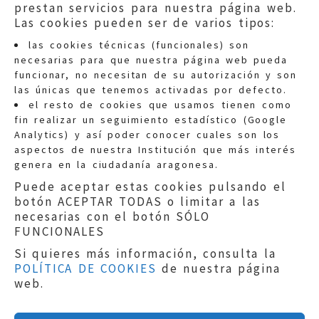
prestan servicios para nuestra página web.
Las cookies pueden ser de varios tipos:
las cookies técnicas (funcionales) son
necesarias para que nuestra página web pueda
funcionar, no necesitan de su autorización y son
las únicas que tenemos activadas por defecto.
Quejas:
quejas@eljusticiadearagon.es
el resto de cookies que usamos tienen como
fin realizar un seguimiento estadístico (Google
Información general:
Analytics) y así poder conocer cuales son los
informacion@eljusticiadearagon.es
aspectos de nuestra Institución que más interés
genera en la ciudadanía aragonesa.
Teléfonos:
900 210 210
/
976 399 354
Puede aceptar estas cookies pulsando el
botón ACEPTAR TODAS o limitar a las
necesarias con el botón SÓLO
FUNCIONALES
Si quieres más información, consulta la
POLÍTICA DE COOKIES
de nuestra página
Aviso legal
|
Política de privacidad
|
web.
Protección de Datos
|
Declaración de
accesibilidad
|
Perfil del Contratante
|