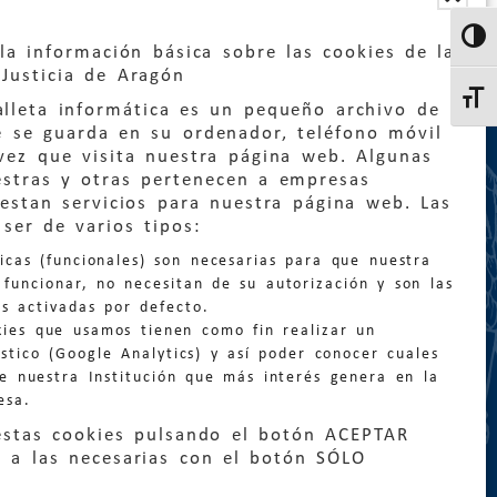
Altern
la información básica sobre las cookies de la
Justicia de Aragón
Altern
lleta informática es un pequeño archivo de
e se guarda en su ordenador, teléfono móvil
vez que visita nuestra página web. Algunas
estras y otras pertenecen a empresas
estan servicios para nuestra página web. Las
:
quejas@eljusticiadearagon.es
ser de varios tipos:
nicas (funcionales) son necesarias para que nuestra
ción general:
funcionar, no necesitan de su autorización y son las
n@eljusticiadearagon.es
s activadas por defecto.
kies que usamos tienen como fin realizar un
os:
900 210 210
/
976 399 354
stico (Google Analytics) y así poder conocer cuales
de nuestra Institución que más interés genera en la
esa.
estas cookies pulsando el botón ACEPTAR
 a las necesarias con el botón SÓLO