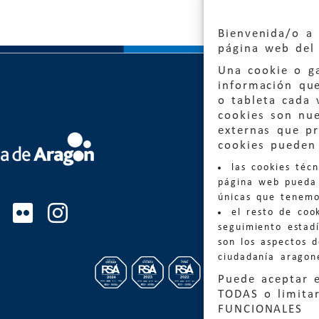
Bienvenida/o a 
página web del 
Una cookie o ga
información qu
o tableta cada 
cookies son nu
externas que pr
Quejas
cookies pueden 
las cookies téc
Informa
página web pueda 
informacio
únicas que tenemo
el resto de coo
Teléfon
seguimiento estadí
son los aspectos 
ciudadanía aragon
Puede aceptar 
TODAS o limitar
FUNCIONALES