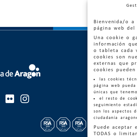
Gest
Bienvenida/o a 
página web del 
Una cookie o ga
información qu
o tableta cada 
cookies son nu
externas que pr
Quejas
cookies pueden 
las cookies téc
Informa
página web pueda 
informacio
únicas que tenemo
el resto de coo
Teléfon
seguimiento estadí
son los aspectos 
ciudadanía aragon
Puede aceptar 
TODAS o limitar