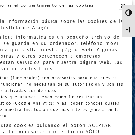
ionar el consentimiento de las cookies
Altern
la información básica sobre las cookies de la
Justicia de Aragón
Altern
lleta informática es un pequeño archivo de
e se guarda en su ordenador, teléfono móvil
vez que visita nuestra página web. Algunas
estras y otras pertenecen a empresas
estan servicios para nuestra página web. Las
:
quejas@eljusticiadearagon.es
ser de varios tipos:
nicas (funcionales) son necesarias para que nuestra
ción general:
funcionar, no necesitan de su autorización y son las
n@eljusticiadearagon.es
s activadas por defecto.
kies que usamos tienen como fin realizar un
os:
900 210 210
/
976 399 354
stico (Google Analytics) y así poder conocer cuales
de nuestra Institución que más interés genera en la
esa.
estas cookies pulsando el botón ACEPTAR
 a las necesarias con el botón SÓLO