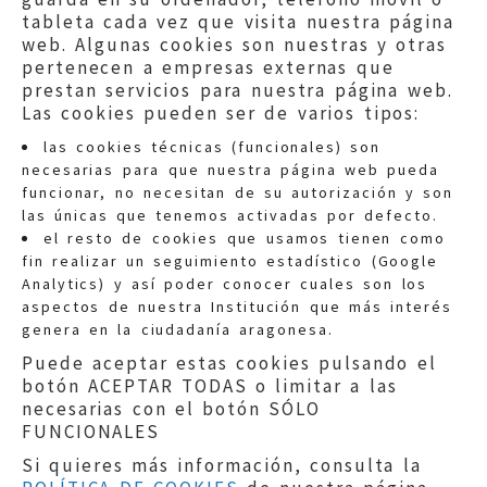
tableta cada vez que visita nuestra página
web. Algunas cookies son nuestras y otras
pertenecen a empresas externas que
prestan servicios para nuestra página web.
Las cookies pueden ser de varios tipos:
las cookies técnicas (funcionales) son
necesarias para que nuestra página web pueda
funcionar, no necesitan de su autorización y son
las únicas que tenemos activadas por defecto.
Quejas:
quejas@eljusticiadearagon.es
el resto de cookies que usamos tienen como
fin realizar un seguimiento estadístico (Google
Información general:
Analytics) y así poder conocer cuales son los
informacion@eljusticiadearagon.es
aspectos de nuestra Institución que más interés
genera en la ciudadanía aragonesa.
Teléfonos:
900 210 210
/
976 399 354
Puede aceptar estas cookies pulsando el
botón ACEPTAR TODAS o limitar a las
necesarias con el botón SÓLO
FUNCIONALES
Si quieres más información, consulta la