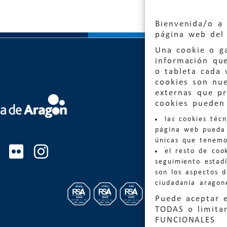
Bienvenida/o a 
página web del 
Una cookie o ga
información qu
o tableta cada 
cookies son nu
externas que pr
Quejas
cookies pueden 
las cookies téc
Informa
página web pueda 
informacio
únicas que tenemo
el resto de coo
Teléfon
seguimiento estadí
son los aspectos 
ciudadanía aragon
Puede aceptar 
TODAS o limitar
FUNCIONALES