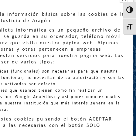
Altern
la información básica sobre las cookies de la
Justicia de Aragón
Altern
lleta informática es un pequeño archivo de
e se guarda en su ordenador, teléfono móvil
vez que visita nuestra página web. Algunas
estras y otras pertenecen a empresas
estan servicios para nuestra página web. Las
:
quejas@eljusticiadearagon.es
ser de varios tipos:
nicas (funcionales) son necesarias para que nuestra
ción general:
funcionar, no necesitan de su autorización y son las
n@eljusticiadearagon.es
s activadas por defecto.
kies que usamos tienen como fin realizar un
os:
900 210 210
/
976 399 354
stico (Google Analytics) y así poder conocer cuales
de nuestra Institución que más interés genera en la
esa.
estas cookies pulsando el botón ACEPTAR
 a las necesarias con el botón SÓLO