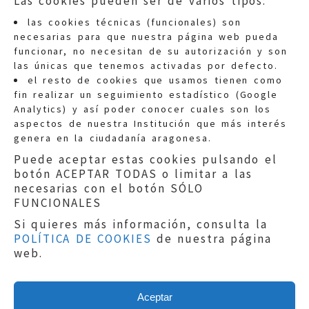
Las cookies pueden ser de varios tipos:
las cookies técnicas (funcionales) son
necesarias para que nuestra página web pueda
funcionar, no necesitan de su autorización y son
las únicas que tenemos activadas por defecto.
Quejas:
quejas@eljusticiadearagon.es
el resto de cookies que usamos tienen como
fin realizar un seguimiento estadístico (Google
Información general:
Analytics) y así poder conocer cuales son los
informacion@eljusticiadearagon.es
aspectos de nuestra Institución que más interés
genera en la ciudadanía aragonesa.
Teléfonos:
900 210 210
/
976 399 354
Puede aceptar estas cookies pulsando el
botón ACEPTAR TODAS o limitar a las
necesarias con el botón SÓLO
FUNCIONALES
Si quieres más información, consulta la
POLÍTICA DE COOKIES
de nuestra página
Aviso legal
|
Política de privacidad
|
web.
Protección de Datos
|
Declaración de
accesibilidad
|
Perfil del Contratante
|
Política de cookies
|
Mapa web
Aceptar