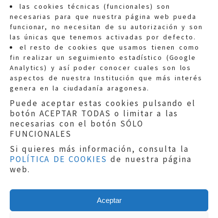
las cookies técnicas (funcionales) son
necesarias para que nuestra página web pueda
funcionar, no necesitan de su autorización y son
las únicas que tenemos activadas por defecto.
Quejas:
quejas@eljusticiadearagon.es
el resto de cookies que usamos tienen como
fin realizar un seguimiento estadístico (Google
Información general:
Analytics) y así poder conocer cuales son los
informacion@eljusticiadearagon.es
aspectos de nuestra Institución que más interés
genera en la ciudadanía aragonesa.
Teléfonos:
900 210 210
/
976 399 354
Puede aceptar estas cookies pulsando el
botón ACEPTAR TODAS o limitar a las
necesarias con el botón SÓLO
FUNCIONALES
Si quieres más información, consulta la
POLÍTICA DE COOKIES
de nuestra página
Aviso legal
|
Política de privacidad
|
web.
Protección de Datos
|
Declaración de
accesibilidad
|
Perfil del Contratante
|
Política de cookies
|
Mapa web
Aceptar
Copyright © 2019
El Justicia de Aragón
|