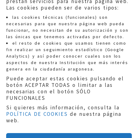
prestan servicios para nuestra página web.
Las cookies pueden ser de varios tipos:
las cookies técnicas (funcionales) son
necesarias para que nuestra página web pueda
funcionar, no necesitan de su autorización y son
las únicas que tenemos activadas por defecto.
Quejas:
quejas@eljusticiadearagon.es
el resto de cookies que usamos tienen como
fin realizar un seguimiento estadístico (Google
Información general:
Analytics) y así poder conocer cuales son los
informacion@eljusticiadearagon.es
aspectos de nuestra Institución que más interés
genera en la ciudadanía aragonesa.
Teléfonos:
900 210 210
/
976 399 354
Puede aceptar estas cookies pulsando el
botón ACEPTAR TODAS o limitar a las
necesarias con el botón SÓLO
FUNCIONALES
Si quieres más información, consulta la
POLÍTICA DE COOKIES
de nuestra página
Aviso legal
|
Política de privacidad
|
web.
Protección de Datos
|
Declaración de
accesibilidad
|
Perfil del Contratante
|
Política de cookies
|
Mapa web