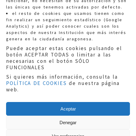
funcionar, no necesitan de su autorización y son
las únicas que tenemos activadas por defecto.
Quejas:
quejas@eljusticiadearagon.es
el resto de cookies que usamos tienen como
fin realizar un seguimiento estadístico (Google
Información general:
Analytics) y así poder conocer cuales son los
informacion@eljusticiadearagon.es
aspectos de nuestra Institución que más interés
genera en la ciudadanía aragonesa.
Teléfonos:
900 210 210
/
976 399 354
Puede aceptar estas cookies pulsando el
botón ACEPTAR TODAS o limitar a las
necesarias con el botón SÓLO
FUNCIONALES
Si quieres más información, consulta la
POLÍTICA DE COOKIES
de nuestra página
Aviso legal
|
Política de privacidad
|
web.
Protección de Datos
|
Declaración de
accesibilidad
|
Perfil del Contratante
|
Política de cookies
|
Mapa web
Aceptar
Copyright © 2019
El Justicia de Aragón
|
Desarrollo:
Sephor Consulting
Denegar