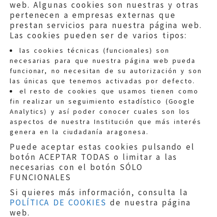
web. Algunas cookies son nuestras y otras
pertenecen a empresas externas que
prestan servicios para nuestra página web.
Las cookies pueden ser de varios tipos:
las cookies técnicas (funcionales) son
necesarias para que nuestra página web pueda
funcionar, no necesitan de su autorización y son
las únicas que tenemos activadas por defecto.
Quejas:
quejas@eljusticiadearagon.es
el resto de cookies que usamos tienen como
fin realizar un seguimiento estadístico (Google
Información general:
Analytics) y así poder conocer cuales son los
informacion@eljusticiadearagon.es
aspectos de nuestra Institución que más interés
genera en la ciudadanía aragonesa.
Teléfonos:
900 210 210
/
976 399 354
Puede aceptar estas cookies pulsando el
botón ACEPTAR TODAS o limitar a las
necesarias con el botón SÓLO
FUNCIONALES
Si quieres más información, consulta la
POLÍTICA DE COOKIES
de nuestra página
Aviso legal
|
Política de privacidad
|
web.