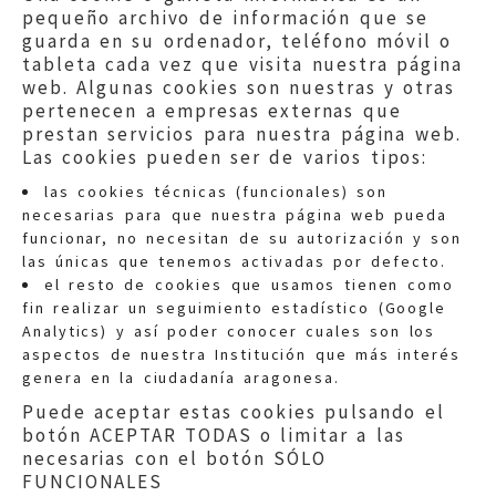
pequeño archivo de información que se
guarda en su ordenador, teléfono móvil o
tableta cada vez que visita nuestra página
web. Algunas cookies son nuestras y otras
pertenecen a empresas externas que
prestan servicios para nuestra página web.
Las cookies pueden ser de varios tipos:
las cookies técnicas (funcionales) son
necesarias para que nuestra página web pueda
funcionar, no necesitan de su autorización y son
las únicas que tenemos activadas por defecto.
Quejas:
quejas@eljusticiadearagon.es
el resto de cookies que usamos tienen como
fin realizar un seguimiento estadístico (Google
Información general:
Analytics) y así poder conocer cuales son los
informacion@eljusticiadearagon.es
aspectos de nuestra Institución que más interés
genera en la ciudadanía aragonesa.
Teléfonos:
900 210 210
/
976 399 354
Puede aceptar estas cookies pulsando el
botón ACEPTAR TODAS o limitar a las
necesarias con el botón SÓLO
FUNCIONALES