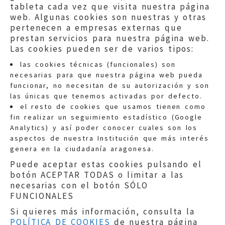
tableta cada vez que visita nuestra página
web. Algunas cookies son nuestras y otras
pertenecen a empresas externas que
prestan servicios para nuestra página web.
Las cookies pueden ser de varios tipos:
las cookies técnicas (funcionales) son
necesarias para que nuestra página web pueda
funcionar, no necesitan de su autorización y son
las únicas que tenemos activadas por defecto.
Quejas:
quejas@eljusticiadearagon.es
el resto de cookies que usamos tienen como
fin realizar un seguimiento estadístico (Google
Información general:
Analytics) y así poder conocer cuales son los
informacion@eljusticiadearagon.es
aspectos de nuestra Institución que más interés
genera en la ciudadanía aragonesa.
Teléfonos:
900 210 210
/
976 399 354
Puede aceptar estas cookies pulsando el
botón ACEPTAR TODAS o limitar a las
necesarias con el botón SÓLO
FUNCIONALES
Si quieres más información, consulta la
POLÍTICA DE COOKIES
de nuestra página