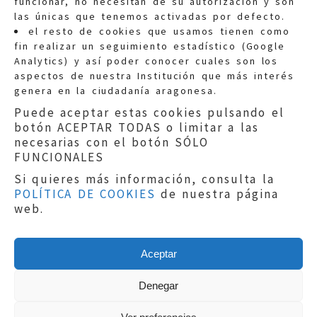
funcionar, no necesitan de su autorización y son
las únicas que tenemos activadas por defecto.
Quejas:
quejas@eljusticiadearagon.es
el resto de cookies que usamos tienen como
fin realizar un seguimiento estadístico (Google
Información general:
Analytics) y así poder conocer cuales son los
informacion@eljusticiadearagon.es
aspectos de nuestra Institución que más interés
genera en la ciudadanía aragonesa.
Teléfonos:
900 210 210
/
976 399 354
Puede aceptar estas cookies pulsando el
botón ACEPTAR TODAS o limitar a las
necesarias con el botón SÓLO
FUNCIONALES
Si quieres más información, consulta la
POLÍTICA DE COOKIES
de nuestra página
Aviso legal
|
Política de privacidad
|
web.
Protección de Datos
|
Declaración de
accesibilidad
|
Perfil del Contratante
|
Política de cookies
|
Mapa web
Aceptar
Copyright © 2019
El Justicia de Aragón
|
Desarrollo:
Sephor Consulting
Denegar