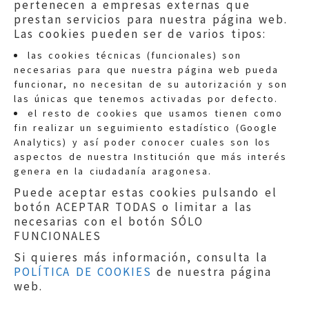
pertenecen a empresas externas que
prestan servicios para nuestra página web.
Las cookies pueden ser de varios tipos:
las cookies técnicas (funcionales) son
necesarias para que nuestra página web pueda
funcionar, no necesitan de su autorización y son
las únicas que tenemos activadas por defecto.
Quejas:
quejas@eljusticiadearagon.es
el resto de cookies que usamos tienen como
fin realizar un seguimiento estadístico (Google
Información general:
Analytics) y así poder conocer cuales son los
informacion@eljusticiadearagon.es
aspectos de nuestra Institución que más interés
genera en la ciudadanía aragonesa.
Teléfonos:
900 210 210
/
976 399 354
Puede aceptar estas cookies pulsando el
botón ACEPTAR TODAS o limitar a las
necesarias con el botón SÓLO
FUNCIONALES
Si quieres más información, consulta la
POLÍTICA DE COOKIES
de nuestra página
Aviso legal
|
Política de privacidad
|
web.
Protección de Datos
|
Declaración de