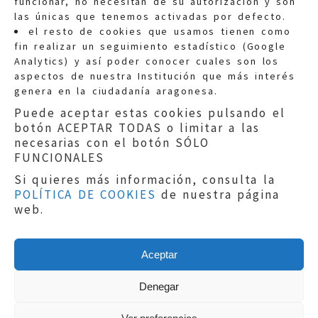
funcionar, no necesitan de su autorización y son
las únicas que tenemos activadas por defecto.
Quejas:
quejas@eljusticiadearagon.es
el resto de cookies que usamos tienen como
fin realizar un seguimiento estadístico (Google
Información general:
Analytics) y así poder conocer cuales son los
informacion@eljusticiadearagon.es
aspectos de nuestra Institución que más interés
genera en la ciudadanía aragonesa.
Teléfonos:
900 210 210
/
976 399 354
Puede aceptar estas cookies pulsando el
botón ACEPTAR TODAS o limitar a las
necesarias con el botón SÓLO
FUNCIONALES
Si quieres más información, consulta la
POLÍTICA DE COOKIES
de nuestra página
Aviso legal
|
Política de privacidad
|
web.
Protección de Datos
|
Declaración de
accesibilidad
|
Perfil del Contratante
|
Política de cookies
|
Mapa web
Aceptar
Copyright © 2019
El Justicia de Aragón
|
Desarrollo:
Sephor Consulting
Denegar