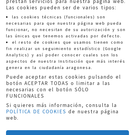
prestan servicios para nuestra página web.
Las cookies pueden ser de varios tipos:
las cookies técnicas (funcionales) son
necesarias para que nuestra página web pueda
funcionar, no necesitan de su autorización y son
las únicas que tenemos activadas por defecto.
Quejas:
quejas@eljusticiadearagon.es
el resto de cookies que usamos tienen como
fin realizar un seguimiento estadístico (Google
Información general:
Analytics) y así poder conocer cuales son los
informacion@eljusticiadearagon.es
aspectos de nuestra Institución que más interés
genera en la ciudadanía aragonesa.
Teléfonos:
900 210 210
/
976 399 354
Puede aceptar estas cookies pulsando el
botón ACEPTAR TODAS o limitar a las
necesarias con el botón SÓLO
FUNCIONALES
Si quieres más información, consulta la
POLÍTICA DE COOKIES
de nuestra página
Aviso legal
|
Política de privacidad
|
web.
Protección de Datos
|
Declaración de
accesibilidad
|
Perfil del Contratante
|
Política de cookies
|
Mapa web