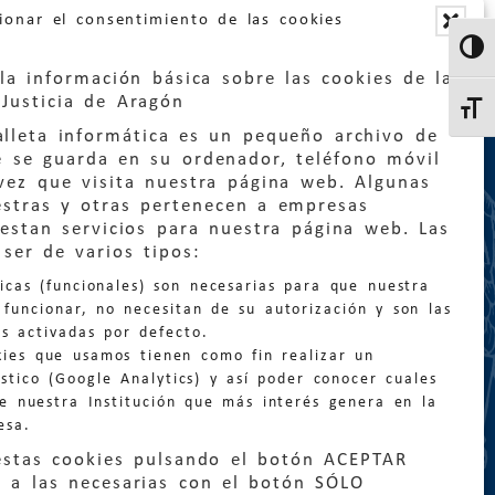
ionar el consentimiento de las cookies
Altern
la información básica sobre las cookies de la
Justicia de Aragón
Altern
lleta informática es un pequeño archivo de
e se guarda en su ordenador, teléfono móvil
vez que visita nuestra página web. Algunas
estras y otras pertenecen a empresas
estan servicios para nuestra página web. Las
:
quejas@eljusticiadearagon.es
ser de varios tipos:
nicas (funcionales) son necesarias para que nuestra
ción general:
funcionar, no necesitan de su autorización y son las
n@eljusticiadearagon.es
s activadas por defecto.
kies que usamos tienen como fin realizar un
os:
900 210 210
/
976 399 354
stico (Google Analytics) y así poder conocer cuales
de nuestra Institución que más interés genera en la
esa.
estas cookies pulsando el botón ACEPTAR
 a las necesarias con el botón SÓLO