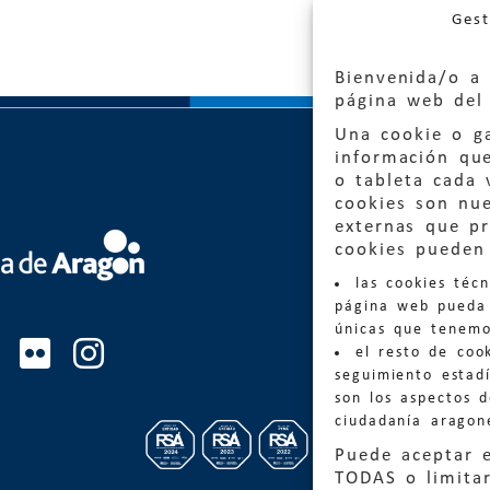
Gest
Bienvenida/o a 
página web del 
Una cookie o ga
información qu
o tableta cada 
cookies son nu
externas que pr
Quejas
cookies pueden 
las cookies téc
Informa
página web pueda 
informacio
únicas que tenemo
el resto de coo
Teléfon
seguimiento estadí
son los aspectos 
ciudadanía aragon
Puede aceptar 
TODAS o limitar