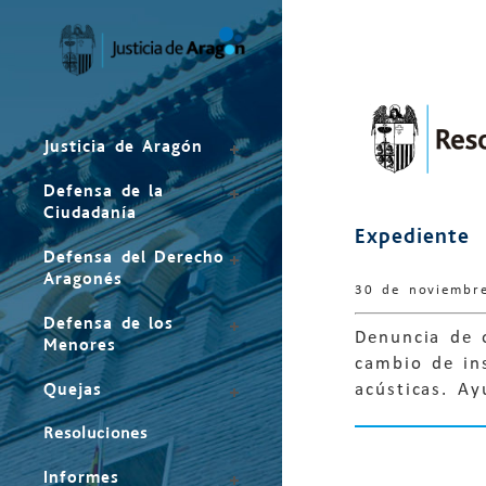
Mapa
del
sitio
Justicia de Aragón
Defensa de la
Ciudadanía
Expediente
Defensa del Derecho
Aragonés
30 de noviembr
Defensa de los
Denuncia de o
Menores
cambio de ins
Quejas
acústicas. A
Resoluciones
Informes