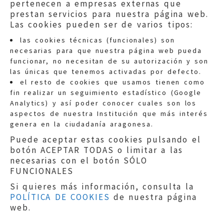
pertenecen a empresas externas que
prestan servicios para nuestra página web.
Las cookies pueden ser de varios tipos:
las cookies técnicas (funcionales) son
necesarias para que nuestra página web pueda
funcionar, no necesitan de su autorización y son
las únicas que tenemos activadas por defecto.
Quejas:
quejas@eljusticiadearagon.es
el resto de cookies que usamos tienen como
fin realizar un seguimiento estadístico (Google
Información general:
Analytics) y así poder conocer cuales son los
informacion@eljusticiadearagon.es
aspectos de nuestra Institución que más interés
genera en la ciudadanía aragonesa.
Teléfonos:
900 210 210
/
976 399 354
Puede aceptar estas cookies pulsando el
botón ACEPTAR TODAS o limitar a las
necesarias con el botón SÓLO
FUNCIONALES
Si quieres más información, consulta la
POLÍTICA DE COOKIES
de nuestra página
Aviso legal
|
Política de privacidad
|
web.
Protección de Datos
|
Declaración de