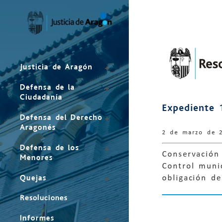
Mapa
del
sitio
Justicia de Aragón
Defensa de la
Ciudadanía
Expediente 
Defensa del Derecho
Aragonés
2 de marzo de 
Defensa de los
Conservación 
Menores
Control muni
Quejas
obligación de
Resoluciones
Informes