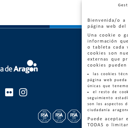
Gest
Bienvenida/o a 
página web del 
Una cookie o ga
información qu
o tableta cada 
cookies son nu
externas que pr
Quejas
cookies pueden 
las cookies téc
Informa
página web pueda 
informacio
únicas que tenemo
el resto de coo
Teléfon
seguimiento estadí
son los aspectos 
ciudadanía aragon
Puede aceptar 
TODAS o limitar