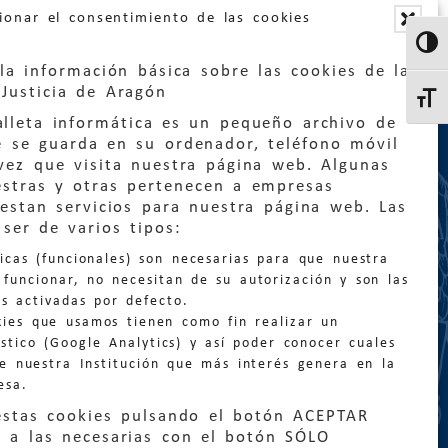
ionar el consentimiento de las cookies
Altern
la información básica sobre las cookies de la
Justicia de Aragón
Altern
lleta informática es un pequeño archivo de
e se guarda en su ordenador, teléfono móvil
vez que visita nuestra página web. Algunas
estras y otras pertenecen a empresas
estan servicios para nuestra página web. Las
:
quejas@eljusticiadearagon.es
ser de varios tipos:
nicas (funcionales) son necesarias para que nuestra
ción general:
funcionar, no necesitan de su autorización y son las
n@eljusticiadearagon.es
s activadas por defecto.
kies que usamos tienen como fin realizar un
os:
900 210 210
/
976 399 354
stico (Google Analytics) y así poder conocer cuales
de nuestra Institución que más interés genera en la
esa.
estas cookies pulsando el botón ACEPTAR
 a las necesarias con el botón SÓLO