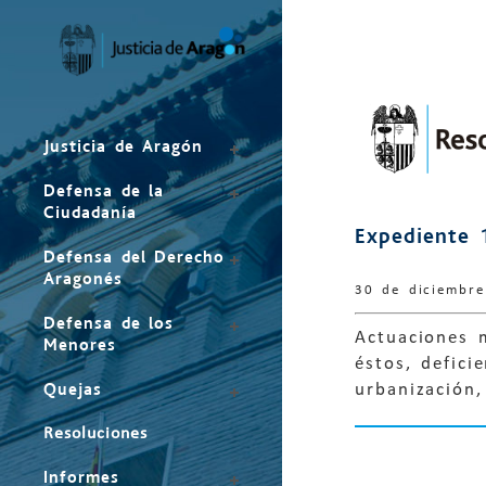
Mapa
del
sitio
Justicia de Aragón
Defensa de la
Ciudadanía
Expediente 
Defensa del Derecho
Aragonés
30 de diciembr
Defensa de los
Actuaciones m
Menores
éstos, defici
Quejas
urbanización
Resoluciones
Informes