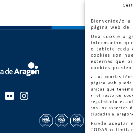
Gest
Bienvenida/o a 
página web del 
Una cookie o ga
información qu
o tableta cada 
cookies son nu
externas que pr
Quejas
cookies pueden 
las cookies téc
Informa
página web pueda 
informacio
únicas que tenemo
el resto de coo
Teléfon
seguimiento estadí
son los aspectos 
ciudadanía aragon
Puede aceptar 
TODAS o limitar