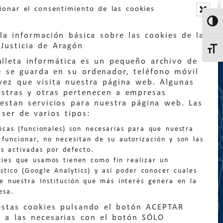
ionar el consentimiento de las cookies
Altern
la información básica sobre las cookies de la
Justicia de Aragón
Altern
lleta informática es un pequeño archivo de
e se guarda en su ordenador, teléfono móvil
vez que visita nuestra página web. Algunas
estras y otras pertenecen a empresas
estan servicios para nuestra página web. Las
:
quejas@eljusticiadearagon.es
ser de varios tipos:
nicas (funcionales) son necesarias para que nuestra
ción general:
funcionar, no necesitan de su autorización y son las
n@eljusticiadearagon.es
s activadas por defecto.
kies que usamos tienen como fin realizar un
os:
900 210 210
/
976 399 354
stico (Google Analytics) y así poder conocer cuales
de nuestra Institución que más interés genera en la
esa.
estas cookies pulsando el botón ACEPTAR
 a las necesarias con el botón SÓLO