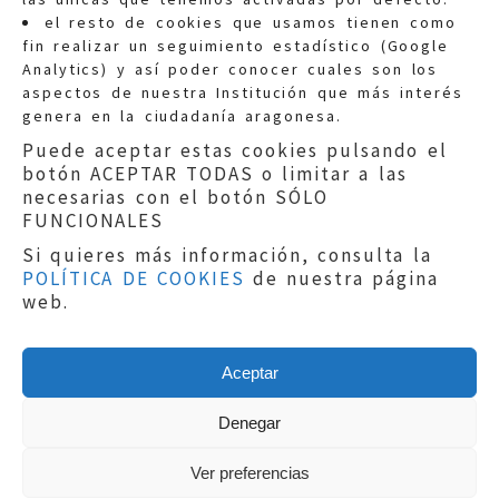
Quejas:
quejas@eljusticiadearagon.es
el resto de cookies que usamos tienen como
fin realizar un seguimiento estadístico (Google
Información general:
Analytics) y así poder conocer cuales son los
informacion@eljusticiadearagon.es
aspectos de nuestra Institución que más interés
genera en la ciudadanía aragonesa.
Teléfonos:
900 210 210
/
976 399 354
Puede aceptar estas cookies pulsando el
botón ACEPTAR TODAS o limitar a las
necesarias con el botón SÓLO
FUNCIONALES
Si quieres más información, consulta la
POLÍTICA DE COOKIES
de nuestra página
Aviso legal
|
Política de privacidad
|
web.
Protección de Datos
|
Declaración de
accesibilidad
|
Perfil del Contratante
|
Política de cookies
|
Mapa web
Aceptar
Copyright © 2019
El Justicia de Aragón
|
Desarrollo:
Sephor Consulting
Denegar
Ver preferencias