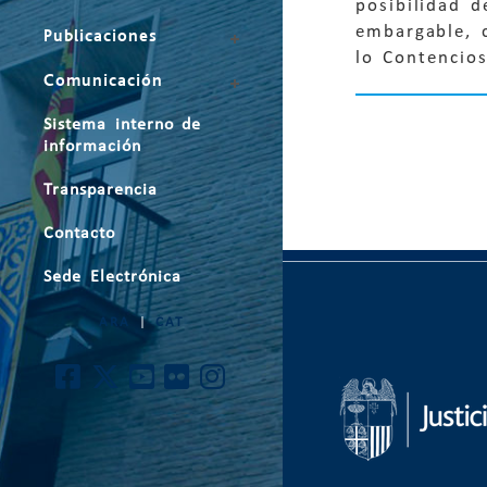
posibilidad d
embargable, 
Publicaciones
lo Contencio
Comunicación
Sistema interno de
información
Transparencia
Contacto
Sede Electrónica
ARA
|
CAT