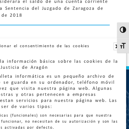
nsiderara el saldo de una cuenta corriente
la Sentencia del Juzgado de Zaragoza de
 de 2018
Altern
ionar el consentimiento de las cookies
Altern
la información básica sobre las cookies de la
Justicia de Aragón
lleta informática es un pequeño archivo de
e se guarda en su ordenador, teléfono móvil
vez que visita nuestra página web. Algunas
estras y otras pertenecen a empresas
estan servicios para nuestra página web. Las
:
quejas@eljusticiadearagon.es
ser de varios tipos:
nicas (funcionales) son necesarias para que nuestra
ción general:
funcionar, no necesitan de su autorización y son las
n@eljusticiadearagon.es
s activadas por defecto.