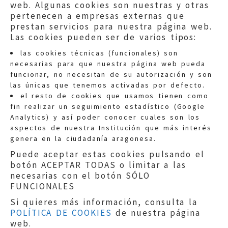
web. Algunas cookies son nuestras y otras
pertenecen a empresas externas que
prestan servicios para nuestra página web.
Las cookies pueden ser de varios tipos:
las cookies técnicas (funcionales) son
necesarias para que nuestra página web pueda
funcionar, no necesitan de su autorización y son
las únicas que tenemos activadas por defecto.
Quejas:
quejas@eljusticiadearagon.es
el resto de cookies que usamos tienen como
fin realizar un seguimiento estadístico (Google
Información general:
Analytics) y así poder conocer cuales son los
informacion@eljusticiadearagon.es
aspectos de nuestra Institución que más interés
genera en la ciudadanía aragonesa.
Teléfonos:
900 210 210
/
976 399 354
Puede aceptar estas cookies pulsando el
botón ACEPTAR TODAS o limitar a las
necesarias con el botón SÓLO
FUNCIONALES
Si quieres más información, consulta la
POLÍTICA DE COOKIES
de nuestra página
Aviso legal
|
Política de privacidad
|
web.