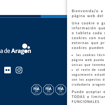
Bienvenida/o a 
página web del 
Una cookie o ga
información qu
o tableta cada 
cookies son nu
externas que pr
Quejas
cookies pueden 
las cookies téc
Informa
página web pueda 
informacio
únicas que tenemo
el resto de coo
Teléfon
seguimiento estadí
son los aspectos 
ciudadanía aragon
Puede aceptar 
TODAS o limitar
FUNCIONALES