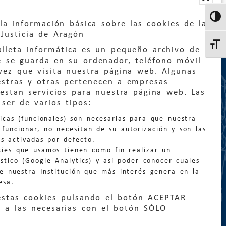
Altern
la información básica sobre las cookies de la
Justicia de Aragón
Altern
lleta informática es un pequeño archivo de
e se guarda en su ordenador, teléfono móvil
vez que visita nuestra página web. Algunas
estras y otras pertenecen a empresas
estan servicios para nuestra página web. Las
:
quejas@eljusticiadearagon.es
ser de varios tipos:
nicas (funcionales) son necesarias para que nuestra
ción general:
funcionar, no necesitan de su autorización y son las
n@eljusticiadearagon.es
s activadas por defecto.
kies que usamos tienen como fin realizar un
os:
900 210 210
/
976 399 354
stico (Google Analytics) y así poder conocer cuales
de nuestra Institución que más interés genera en la
esa.
estas cookies pulsando el botón ACEPTAR
 a las necesarias con el botón SÓLO