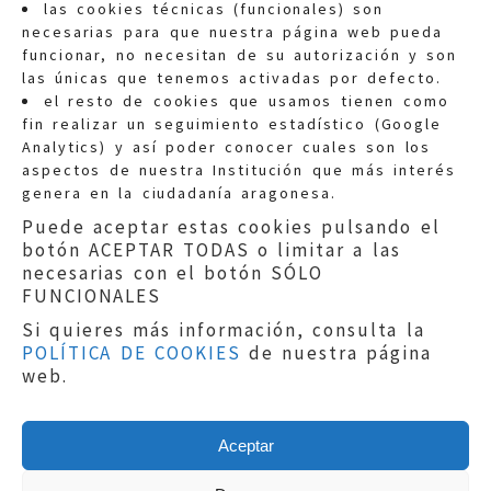
las cookies técnicas (funcionales) son
necesarias para que nuestra página web pueda
funcionar, no necesitan de su autorización y son
las únicas que tenemos activadas por defecto.
Quejas:
quejas@eljusticiadearagon.es
el resto de cookies que usamos tienen como
fin realizar un seguimiento estadístico (Google
Información general:
Analytics) y así poder conocer cuales son los
informacion@eljusticiadearagon.es
aspectos de nuestra Institución que más interés
genera en la ciudadanía aragonesa.
Teléfonos:
900 210 210
/
976 399 354
Puede aceptar estas cookies pulsando el
botón ACEPTAR TODAS o limitar a las
necesarias con el botón SÓLO
FUNCIONALES
Si quieres más información, consulta la
POLÍTICA DE COOKIES
de nuestra página
Aviso legal
|
Política de privacidad
|
web.
Protección de Datos
|
Declaración de
accesibilidad
|
Perfil del Contratante
|
Política de cookies
|
Mapa web
Aceptar
Copyright © 2019
El Justicia de Aragón
|