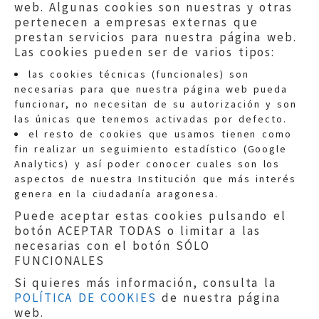
web. Algunas cookies son nuestras y otras
pertenecen a empresas externas que
prestan servicios para nuestra página web.
Las cookies pueden ser de varios tipos:
las cookies técnicas (funcionales) son
necesarias para que nuestra página web pueda
funcionar, no necesitan de su autorización y son
las únicas que tenemos activadas por defecto.
Quejas:
quejas@eljusticiadearagon.es
el resto de cookies que usamos tienen como
fin realizar un seguimiento estadístico (Google
Información general:
Analytics) y así poder conocer cuales son los
informacion@eljusticiadearagon.es
aspectos de nuestra Institución que más interés
genera en la ciudadanía aragonesa.
Teléfonos:
900 210 210
/
976 399 354
Puede aceptar estas cookies pulsando el
botón ACEPTAR TODAS o limitar a las
necesarias con el botón SÓLO
FUNCIONALES
Si quieres más información, consulta la
POLÍTICA DE COOKIES
de nuestra página
Aviso legal
|
Política de privacidad
|
web.