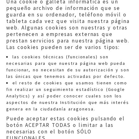
Una cookie o galleta informática es un
pequeño archivo de información que se
guarda en su ordenador, teléfono móvil o
tableta cada vez que visita nuestra página
web. Algunas cookies son nuestras y otras
pertenecen a empresas externas que
prestan servicios para nuestra página web.
Las cookies pueden ser de varios tipos:
las cookies técnicas (funcionales) son
necesarias para que nuestra página web pueda
funcionar, no necesitan de su autorización y son
las únicas que tenemos activadas por defecto.
Quejas:
quejas@eljusticiadearagon.es
el resto de cookies que usamos tienen como
fin realizar un seguimiento estadístico (Google
Información general:
Analytics) y así poder conocer cuales son los
informacion@eljusticiadearagon.es
aspectos de nuestra Institución que más interés
genera en la ciudadanía aragonesa.
Teléfonos:
900 210 210
/
976 399 354
Puede aceptar estas cookies pulsando el
botón ACEPTAR TODAS o limitar a las
necesarias con el botón SÓLO
FUNCIONALES