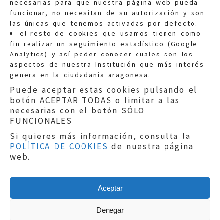
necesarias para que nuestra página web pueda
funcionar, no necesitan de su autorización y son
las únicas que tenemos activadas por defecto.
Quejas:
quejas@eljusticiadearagon.es
el resto de cookies que usamos tienen como
fin realizar un seguimiento estadístico (Google
Información general:
Analytics) y así poder conocer cuales son los
informacion@eljusticiadearagon.es
aspectos de nuestra Institución que más interés
genera en la ciudadanía aragonesa.
Teléfonos:
900 210 210
/
976 399 354
Puede aceptar estas cookies pulsando el
botón ACEPTAR TODAS o limitar a las
necesarias con el botón SÓLO
FUNCIONALES
Si quieres más información, consulta la
POLÍTICA DE COOKIES
de nuestra página
Aviso legal
|
Política de privacidad
|
web.
Protección de Datos
|
Declaración de
accesibilidad
|
Perfil del Contratante
|
Política de cookies
|
Mapa web
Aceptar
Copyright © 2019
El Justicia de Aragón
|
Desarrollo:
Sephor Consulting
Denegar