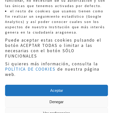
funcionar, no necesitan de su autorización y son
las únicas que tenemos activadas por defecto.
Quejas:
quejas@eljusticiadearagon.es
el resto de cookies que usamos tienen como
fin realizar un seguimiento estadístico (Google
Información general:
Analytics) y así poder conocer cuales son los
informacion@eljusticiadearagon.es
aspectos de nuestra Institución que más interés
genera en la ciudadanía aragonesa.
Teléfonos:
900 210 210
/
976 399 354
Puede aceptar estas cookies pulsando el
botón ACEPTAR TODAS o limitar a las
necesarias con el botón SÓLO
FUNCIONALES
Si quieres más información, consulta la
POLÍTICA DE COOKIES
de nuestra página
Aviso legal
|
Política de privacidad
|
web.
Protección de Datos
|
Declaración de
accesibilidad
|
Perfil del Contratante
|
Política de cookies
|
Mapa web
Aceptar
Copyright © 2019
El Justicia de Aragón
|
Desarrollo:
Sephor Consulting
Denegar