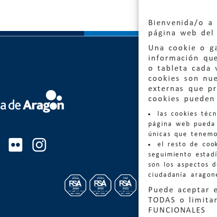
Bienvenida/o a 
página web del 
Una cookie o ga
información qu
o tableta cada 
cookies son nu
externas que pr
Quejas
cookies pueden 
las cookies téc
Informa
página web pueda 
informacio
únicas que tenemo
el resto de coo
Teléfon
seguimiento estadí
son los aspectos 
ciudadanía aragon
Puede aceptar 
TODAS o limitar
FUNCIONALES