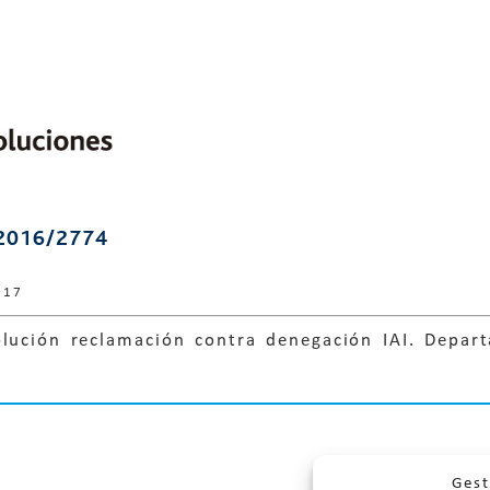
2016/2774
017
olución reclamación contra denegación IAI. Depar
Gest