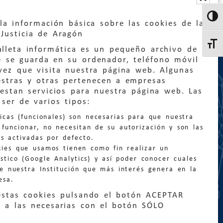
Altern
la información básica sobre las cookies de la
Justicia de Aragón
Altern
lleta informática es un pequeño archivo de
e se guarda en su ordenador, teléfono móvil
vez que visita nuestra página web. Algunas
estras y otras pertenecen a empresas
estan servicios para nuestra página web. Las
:
quejas@eljusticiadearagon.es
ser de varios tipos:
nicas (funcionales) son necesarias para que nuestra
ción general:
funcionar, no necesitan de su autorización y son las
n@eljusticiadearagon.es
s activadas por defecto.
kies que usamos tienen como fin realizar un
os:
900 210 210
/
976 399 354
stico (Google Analytics) y así poder conocer cuales
de nuestra Institución que más interés genera en la
esa.
estas cookies pulsando el botón ACEPTAR
 a las necesarias con el botón SÓLO