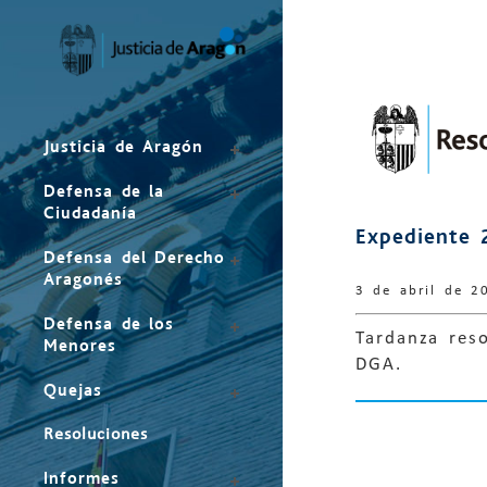
Mapa
del
sitio
Justicia de Aragón
Defensa de la
Ciudadanía
Expediente 
Defensa del Derecho
Aragonés
3 de abril de 2
Defensa de los
Tardanza res
Menores
DGA.
Quejas
Resoluciones
Informes