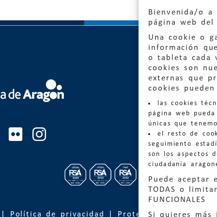
Bienvenida/o a 
página web del 
Una cookie o ga
información qu
o tableta cada 
cookies son nu
externas que pr
cookies pueden 
Quejas
las cookies téc
Informa
página web pueda 
informacio
únicas que tenemo
el resto de coo
Teléfon
seguimiento estadí
son los aspectos 
ciudadanía aragon
Puede aceptar 
TODAS o limitar
FUNCIONALES
|
Política de privacidad
|
Protección de Datos
Si quieres más 