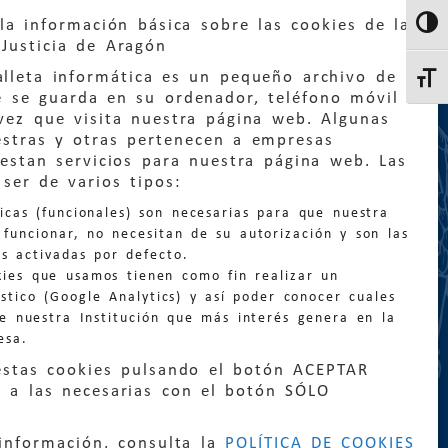
la información básica sobre las cookies de la
Altern
Justicia de Aragón
lleta informática es un pequeño archivo de
Altern
e se guarda en su ordenador, teléfono móvil
vez que visita nuestra página web. Algunas
estras y otras pertenecen a empresas
estan servicios para nuestra página web. Las
ser de varios tipos:
:
quejas@eljusticiadearagon.es
nicas (funcionales) son necesarias para que nuestra
ción general:
funcionar, no necesitan de su autorización y son las
n@eljusticiadearagon.es
s activadas por defecto.
kies que usamos tienen como fin realizar un
os:
900 210 210
/
976 399 354
stico (Google Analytics) y así poder conocer cuales
de nuestra Institución que más interés genera en la
esa.
estas cookies pulsando el botón ACEPTAR
 a las necesarias con el botón SÓLO
|
Declaración de accesibilidad
|
Perfil del
información, consulta la
POLÍTICA DE COOKIES