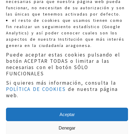
necesarias para que nuestra página web pueda
funcionar, no necesitan de su autorización y son
las únicas que tenemos activadas por defecto.
Quejas:
quejas@eljusticiadearagon.es
el resto de cookies que usamos tienen como
fin realizar un seguimiento estadístico (Google
Información general:
Analytics) y así poder conocer cuales son los
informacion@eljusticiadearagon.es
aspectos de nuestra Institución que más interés
genera en la ciudadanía aragonesa.
Teléfonos:
900 210 210
/
976 399 354
Puede aceptar estas cookies pulsando el
botón ACEPTAR TODAS o limitar a las
necesarias con el botón SÓLO
FUNCIONALES
Si quieres más información, consulta la
POLÍTICA DE COOKIES
de nuestra página
Aviso legal
|
Política de privacidad
|
web.
Protección de Datos
|
Declaración de
accesibilidad
|
Perfil del Contratante
|
Política de cookies
|
Mapa web
Aceptar
Copyright © 2019
El Justicia de Aragón
|
Desarrollo:
Sephor Consulting
Denegar