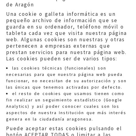
de Aragón
Una cookie o galleta informática es un
pequeño archivo de información que se
guarda en su ordenador, teléfono móvil o
tableta cada vez que visita nuestra página
web. Algunas cookies son nuestras y otras
pertenecen a empresas externas que
prestan servicios para nuestra página web.
Las cookies pueden ser de varios tipos:
las cookies técnicas (funcionales) son
necesarias para que nuestra página web pueda
funcionar, no necesitan de su autorización y son
las únicas que tenemos activadas por defecto.
Quejas:
quejas@eljusticiadearagon.es
el resto de cookies que usamos tienen como
fin realizar un seguimiento estadístico (Google
Información general:
Analytics) y así poder conocer cuales son los
informacion@eljusticiadearagon.es
aspectos de nuestra Institución que más interés
genera en la ciudadanía aragonesa.
Teléfonos:
900 210 210
/
976 399 354
Puede aceptar estas cookies pulsando el
botón ACEPTAR TODAS o limitar a las